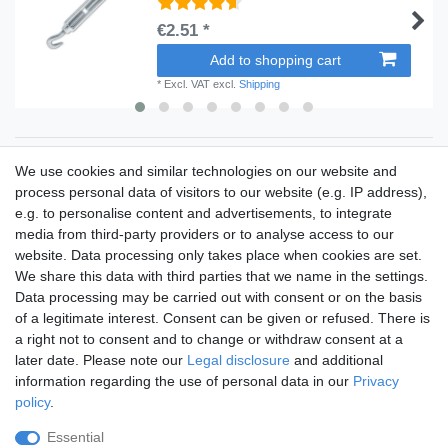
€2.51 *
Add to shopping cart
*
Excl. VAT
excl.
Shipping
Shop
We use cookies and similar technologies on our website and
Shipping Rates
process personal data of visitors to our website (e.g. IP address),
Payment Methods
e.g. to personalise content and advertisements, to integrate
media from third-party providers or to analyse access to our
My Account
website. Data processing only takes place when cookies are set.
Service
We share this data with third parties that we name in the settings.
Data processing may be carried out with consent or on the basis
Fabric Samples
of a legitimate interest. Consent can be given or refused. There is
a right not to consent and to change or withdraw consent at a
later date. Please note our
Legal disclosure
and additional
information regarding the use of personal data in our
Privacy
policy
.
Essential