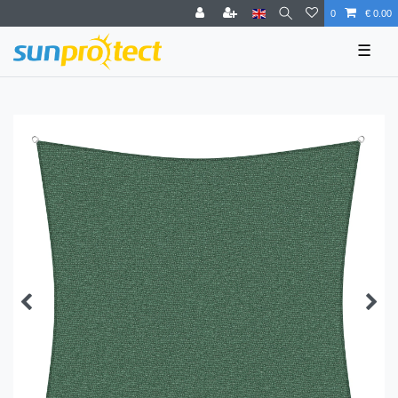
0
€ 0.00
☰