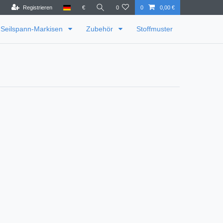
Registrieren
€
0
0
0,00 €
Seilspann-Markisen
Zubehör
Stoffmuster