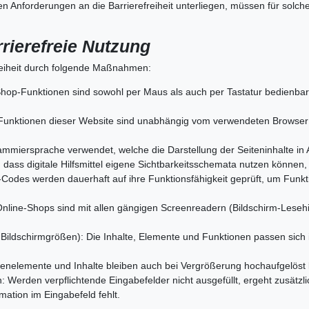
 Anforderungen an die Barrierefreiheit unterliegen, müssen für solche
rrierefreie Nutzung
freiheit durch folgende Maßnahmen:
Shop-Funktionen sind sowohl per Maus als auch per Tastatur bedienbar.
unktionen dieser Website sind unabhängig vom verwendeten Browser i
ammiersprache verwendet, welche die Darstellung der Seiteninhalte i
h, dass digitale Hilfsmittel eigene Sichtbarkeitsschemata nutzen können,
des werden dauerhaft auf ihre Funktionsfähigkeit geprüft, um Funktio
 Online-Shops sind mit allen gängigen Screenreadern (Bildschirm-Lese
ildschirmgrößen): Die Inhalte, Elemente und Funktionen passen sich
eitenelemente und Inhalte bleiben auch bei Vergrößerung hochaufgelöst 
: Werden verpflichtende Eingabefelder nicht ausgefüllt, ergeht zusätzli
mation im Eingabefeld fehlt.