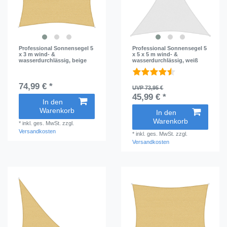
Professional Sonnensegel 5
Professional Sonnensegel 5
x 3 m wind- &
x 5 x 5 m wind- &
wasserdurchlässig, beige
wasserdurchlässig, weiß
74,99 € *
UVP 73,95 €
45,99 € *
In den
Warenkorb
In den
Warenkorb
*
inkl. ges. MwSt.
zzgl.
Versandkosten
*
inkl. ges. MwSt.
zzgl.
Versandkosten