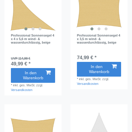
4.5 x 4.5 x 6.3 m
1
5 x 5 x 7 m
8
5.5 x 5.5 x 7.7 m
1
Professional Sonnensegel 4
Professional Sonnensegel 4
6 x 6 x 8.5 m
1
x 4 x 5,6 m wind- &
x 3,5 m wind- &
wasserdurchlässig, beige
wasserdurchlässig, beige
6.5 x 6.5 x 9.2 m
1
7 x 7 x 9.9 m
1
74,99 € *
UVP 114,99 €
49,99 € *
In den
Warenkorb
In den
Warenkorb
*
inkl. ges. MwSt.
zzgl.
Versandkosten
*
inkl. ges. MwSt.
zzgl.
Versandkosten