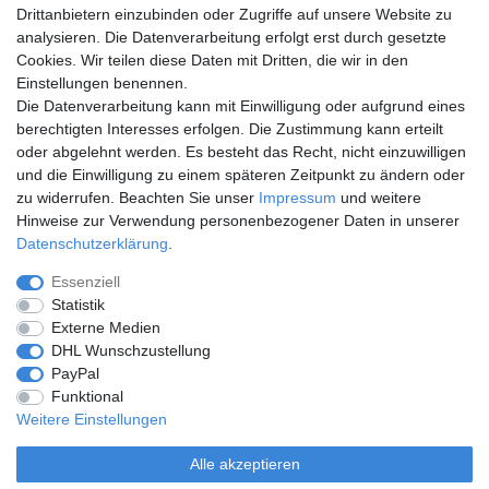
Versandkosten
Drittanbietern einzubinden oder Zugriffe auf unsere Website zu
Zahlungsarten
analysieren. Die Datenverarbeitung erfolgt erst durch gesetzte
Cookies. Wir teilen diese Daten mit Dritten, die wir in den
Mein Konto
Einstellungen benennen.
Service
Die Datenverarbeitung kann mit Einwilligung oder aufgrund eines
berechtigten Interesses erfolgen. Die Zustimmung kann erteilt
kostenloses Stoffmuster
oder abgelehnt werden. Es besteht das Recht, nicht einzuwilligen
und die Einwilligung zu einem späteren Zeitpunkt zu ändern oder
zu widerrufen. Beachten Sie unser
Impressum
und weitere
Hinweise zur Verwendung personenbezogener Daten in unserer
Daten­schutz­erklärung
.
Essenziell
Impressum
Daten­schutz­erklärung
AGB
Statistik
Externe Medien
DHL Wunschzustellung
Barrierefreiheitserklärung
Widerrufs­recht
PayPal
Funktional
Weitere Einstellungen
Kontakt
Vertrag widerrufen
Alle akzeptieren