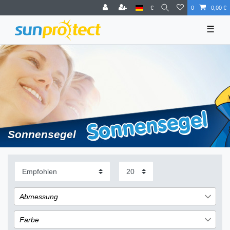
€
0
0,00 €
☰
Sonnensegel
Abmessung
3 x 2 m
1
Farbe
3 x 2,5 m
1