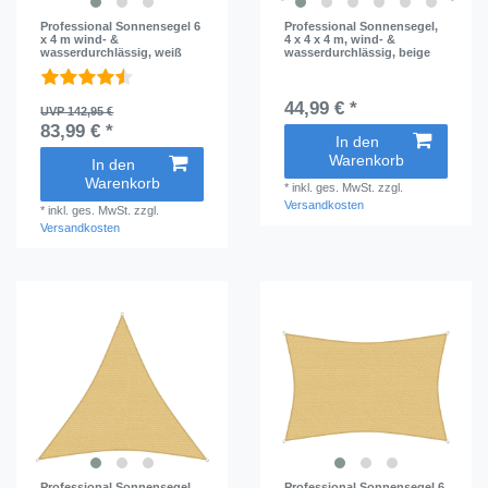
Professional Sonnensegel 6
Professional Sonnensegel,
x 4 m wind- &
4 x 4 x 4 m, wind- &
wasserdurchlässig, weiß
wasserdurchlässig, beige
44,99 € *
UVP 142,95 €
83,99 € *
In den
Warenkorb
In den
Warenkorb
*
inkl. ges. MwSt.
zzgl.
Versandkosten
*
inkl. ges. MwSt.
zzgl.
Versandkosten
Professional Sonnensegel,
Professional Sonnensegel 6