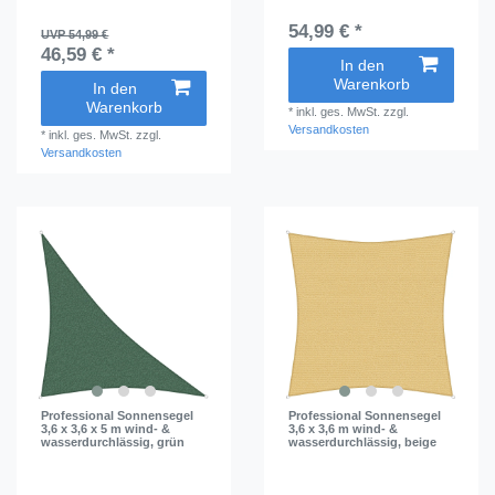
54,99 € *
UVP 54,99 €
46,59 € *
In den
Warenkorb
In den
Warenkorb
*
inkl. ges. MwSt.
zzgl.
Versandkosten
*
inkl. ges. MwSt.
zzgl.
Versandkosten
Professional Sonnensegel
Professional Sonnensegel
3,6 x 3,6 x 5 m wind- &
3,6 x 3,6 m wind- &
wasserdurchlässig, grün
wasserdurchlässig, beige