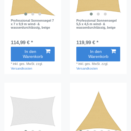
Professional Sonnensegel 7
Professional Sonnensegel
x 7 x 9,9 m wind- &
5,5 x 4,5 m wind- &
wasserdurchlässig, beige
wasserdurchlässig, beige
114,99 € *
119,99 € *
In den
In den
Warenkorb
Warenkorb
*
inkl. ges. MwSt.
zzgl.
*
inkl. ges. MwSt.
zzgl.
Versandkosten
Versandkosten