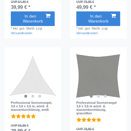
UVP 54,90 €
UVP 79,95 €
39,99 € *
49,99 € *
In den
In den
Warenkorb
Warenkorb
*
inkl. ges. MwSt.
zzgl.
*
inkl. ges. MwSt.
zzgl.
Versandkosten
Versandkosten
Professional Sonnensegel,
Professional Sonnensegel
3,6 x 3,6 x 3,6 m, wind- &
3,6 x 3,6 m wind- &
wasserdurchlässig, weiß
wasserdurchlässig,
grausilber
UVP 55,95 €
UVP 79,95 €
29,99 € *