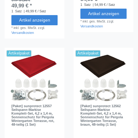
UVP 54,98 €
49,99 € *
1
Satz
| 54,99 € / Satz
1
Satz
| 49,99 € / Satz
Artikel anzeigen
Artikel anzeigen
*
inkl. ges. MwSt.
zzgl.
Versandkosten
*
inkl. ges. MwSt.
zzgl.
Versandkosten
Artikelpaket
Artikelpaket
[Paket] sunprotect 12557
[Paket] sunprotect 12562
Seilspann-Markise
Seilspann-Markise
Komplett-Set, 4,2 x 1,4 m,
Komplett-Set, 4,2 x 1,4 m,
Sonnenschutz für Pergola
Sonnenschutz für Pergola
Wintergarten Terrasse, rot,
Wintergarten Terrasse,
48-teilig (1 Set)
braun, 48-teilig (1 Set)