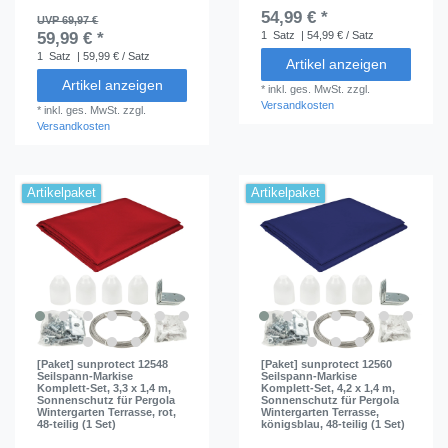
54,99 € *
UVP 69,97 €
59,99 € *
1
Satz
| 54,99 € / Satz
1
Satz
| 59,99 € / Satz
Artikel anzeigen
Artikel anzeigen
*
inkl. ges. MwSt.
zzgl.
Versandkosten
*
inkl. ges. MwSt.
zzgl.
Versandkosten
Artikelpaket
Artikelpaket
[Paket] sunprotect 12548
[Paket] sunprotect 12560
Seilspann-Markise
Seilspann-Markise
Komplett-Set, 3,3 x 1,4 m,
Komplett-Set, 4,2 x 1,4 m,
Sonnenschutz für Pergola
Sonnenschutz für Pergola
Wintergarten Terrasse, rot,
Wintergarten Terrasse,
48-teilig (1 Set)
königsblau, 48-teilig (1 Set)