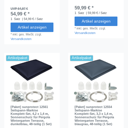
59,99 € *
UVP 64,97 €
54,99 € *
1
Satz
| 59,99 € / Satz
1
Satz
| 54,99 € / Satz
Artikel anzeigen
Artikel anzeigen
*
inkl. ges. MwSt.
zzgl.
Versandkosten
*
inkl. ges. MwSt.
zzgl.
Versandkosten
Artikelpaket
Artikelpaket
[Paket] sunprotect 12561
[Paket] sunprotect 12554
Seilspann-Markise
Seilspann-Markise
Komplett-Set, 4,2 x 1,4 m,
Komplett-Set, 3,3 x 1,4 m,
Sonnenschutz für Pergola
Sonnenschutz für Pergola
Wintergarten Terrasse,
Wintergarten Terrasse,
dunkelblau, 48-teilig (1 Set)
blaugrau, 48-teilig (1 Set)