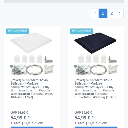
€
―
€
1
2
Übernehmen
Artikelpaket
Artikelpaket
[Paket] sunprotect 12546
[Paket] sunprotect 12552
Seilspann-Markise
Seilspann-Markise
Komplett-Set, 3,3 x 1,4 m,
Komplett-Set, 3,3 x 1,4 m,
Sonnenschutz für Pergola
Sonnenschutz für Pergola
Wintergarten Terrasse, weiß,
Wintergarten Terrasse,
48-teilig (1 Set)
dunkelblau, 48-teilig (1 Set)
UVP 66,97 €
UVP 64,97 €
54,99 € *
54,99 € *
1
Satz
| 54,99 € / Satz
1
Satz
| 54,99 € / Satz