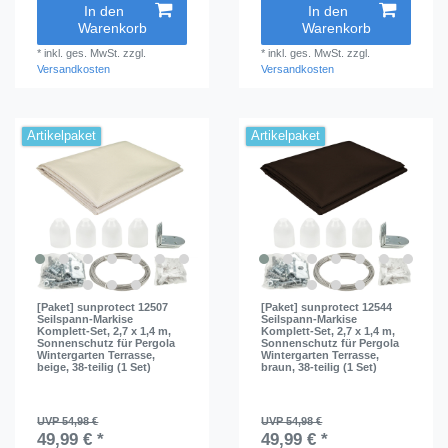
In den
In den
Warenkorb
Warenkorb
*
inkl. ges. MwSt.
zzgl.
*
inkl. ges. MwSt.
zzgl.
Versandkosten
Versandkosten
Artikelpaket
Artikelpaket
[Paket] sunprotect 12507
[Paket] sunprotect 12544
Seilspann-Markise
Seilspann-Markise
Komplett-Set, 2,7 x 1,4 m,
Komplett-Set, 2,7 x 1,4 m,
Sonnenschutz für Pergola
Sonnenschutz für Pergola
Wintergarten Terrasse,
Wintergarten Terrasse,
beige, 38-teilig (1 Set)
braun, 38-teilig (1 Set)
UVP 54,98 €
UVP 54,98 €
49,99 € *
49,99 € *