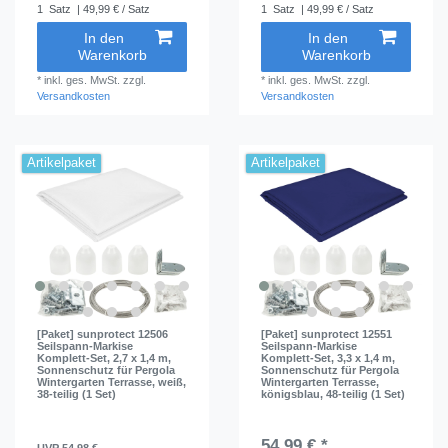
1
Satz
| 49,99 € / Satz
1
Satz
| 49,99 € / Satz
In den
In den
Warenkorb
Warenkorb
*
inkl. ges. MwSt.
zzgl.
*
inkl. ges. MwSt.
zzgl.
Versandkosten
Versandkosten
Artikelpaket
Artikelpaket
[Paket] sunprotect 12506
[Paket] sunprotect 12551
Seilspann-Markise
Seilspann-Markise
Komplett-Set, 2,7 x 1,4 m,
Komplett-Set, 3,3 x 1,4 m,
Sonnenschutz für Pergola
Sonnenschutz für Pergola
Wintergarten Terrasse, weiß,
Wintergarten Terrasse,
38-teilig (1 Set)
königsblau, 48-teilig (1 Set)
54,99 € *