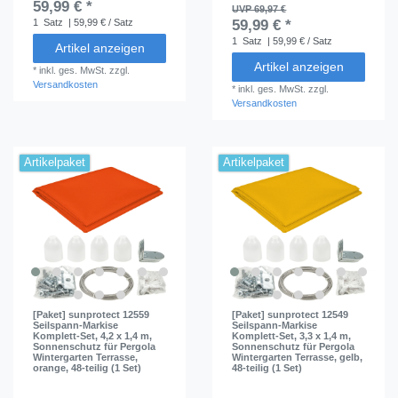
59,99 € *
UVP 69,97 €
1
Satz
| 59,99 € / Satz
59,99 € *
1
Satz
| 59,99 € / Satz
Artikel anzeigen
Artikel anzeigen
*
inkl. ges. MwSt.
zzgl.
Versandkosten
*
inkl. ges. MwSt.
zzgl.
Versandkosten
Artikelpaket
Artikelpaket
[Paket] sunprotect 12559
[Paket] sunprotect 12549
Seilspann-Markise
Seilspann-Markise
Komplett-Set, 4,2 x 1,4 m,
Komplett-Set, 3,3 x 1,4 m,
Sonnenschutz für Pergola
Sonnenschutz für Pergola
Wintergarten Terrasse,
Wintergarten Terrasse, gelb,
orange, 48-teilig (1 Set)
48-teilig (1 Set)