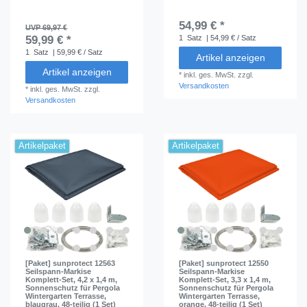
54,99 € *
UVP 69,97 €
59,99 € *
1
Satz
| 54,99 € / Satz
1
Satz
| 59,99 € / Satz
Artikel anzeigen
Artikel anzeigen
*
inkl. ges. MwSt.
zzgl.
Versandkosten
*
inkl. ges. MwSt.
zzgl.
Versandkosten
Artikelpaket
Artikelpaket
[Paket] sunprotect 12563
[Paket] sunprotect 12550
Seilspann-Markise
Seilspann-Markise
Komplett-Set, 4,2 x 1,4 m,
Komplett-Set, 3,3 x 1,4 m,
Sonnenschutz für Pergola
Sonnenschutz für Pergola
Wintergarten Terrasse,
Wintergarten Terrasse,
blaugrau, 48-teilig (1 Set)
orange, 48-teilig (1 Set)