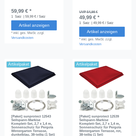
59,99 € *
UVP 54,98 €
1
Satz
| 59,99 € / Satz
49,99 € *
1
Satz
| 49,99 € / Satz
Artikel anzeigen
Artikel anzeigen
*
inkl. ges. MwSt.
zzgl.
Versandkosten
*
inkl. ges. MwSt.
zzgl.
Versandkosten
Artikelpaket
Artikelpaket
[Paket] sunprotect 12543
[Paket] sunprotect 12539
Seilspann-Markise
Seilspann-Markise
Komplett-Set, 2,7 x 1,4 m,
Komplett-Set, 2,7 x 1,4 m,
Sonnenschutz für Pergola
Sonnenschutz für Pergola
Wintergarten Terrasse,
Wintergarten Terrasse, rot,
dunkelblau, 38-teilig (1 Set)
38-teilig (1 Set)