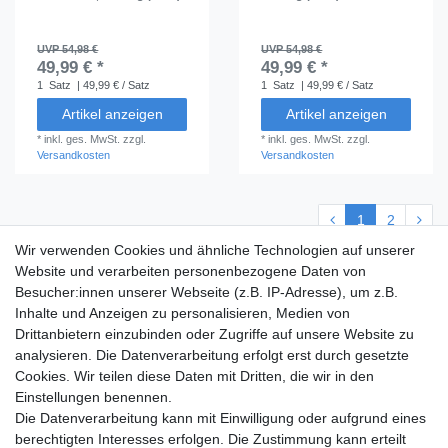
UVP 54,98 €
UVP 54,98 €
49,99 € *
49,99 € *
1
Satz
| 49,99 € / Satz
1
Satz
| 49,99 € / Satz
Artikel anzeigen
Artikel anzeigen
*
inkl. ges. MwSt.
zzgl.
*
inkl. ges. MwSt.
zzgl.
Versandkosten
Versandkosten
1
2
Wir verwenden Cookies und ähnliche Technologien auf unserer
Website und verarbeiten personenbezogene Daten von
Besucher:innen unserer Webseite (z.B. IP-Adresse), um z.B.
Shop
Inhalte und Anzeigen zu personalisieren, Medien von
Versandkosten
Drittanbietern einzubinden oder Zugriffe auf unsere Website zu
Zahlungsarten
analysieren. Die Datenverarbeitung erfolgt erst durch gesetzte
Cookies. Wir teilen diese Daten mit Dritten, die wir in den
Mein Konto
Einstellungen benennen.
Service
Die Datenverarbeitung kann mit Einwilligung oder aufgrund eines
berechtigten Interesses erfolgen. Die Zustimmung kann erteilt
kostenloses Stoffmuster