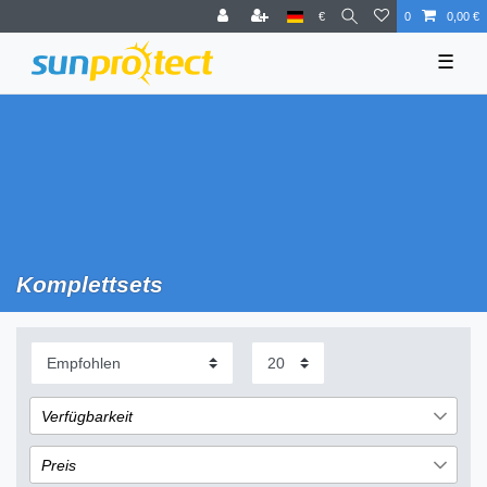
€
0
0,00 €
☰
Komplettsets
Verfügbarkeit
sofort lieferbar
4
Preis
nicht lieferbar
21