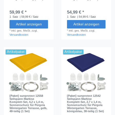
59,99 € *
54,99 € *
1
Satz
| 59,99 € / Satz
1
Satz
| 54,99 € / Satz
Artikel anzeigen
Artikel anzeigen
*
inkl. ges. MwSt.
zzgl.
*
inkl. ges. MwSt.
zzgl.
Versandkosten
Versandkosten
Artikelpaket
Artikelpaket
[Paket] sunprotect 12558
[Paket] sunprotect 12542
Seilspann-Markise
Seilspann-Markise
Komplett-Set, 4,2 x 1,4 m,
Komplett-Set, 2,7 x 1,4 m,
Sonnenschutz für Pergola
Sonnenschutz für Pergola
Wintergarten Terrasse, gelb,
Wintergarten Terrasse,
48-teilig (1 Set)
königsblau, 38-teilig (1 Set)