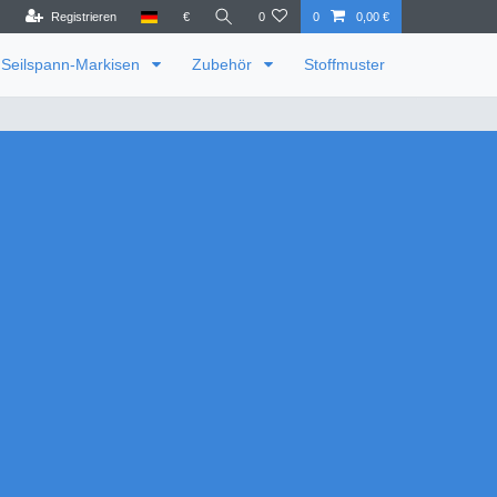
Registrieren
€
0
0
0,00 €
Seilspann-Markisen
Zubehör
Stoffmuster