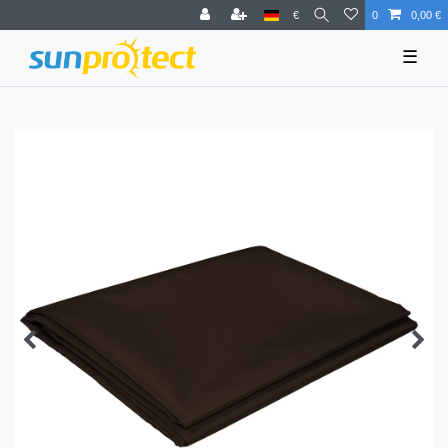
€
0
0,00 €
☰