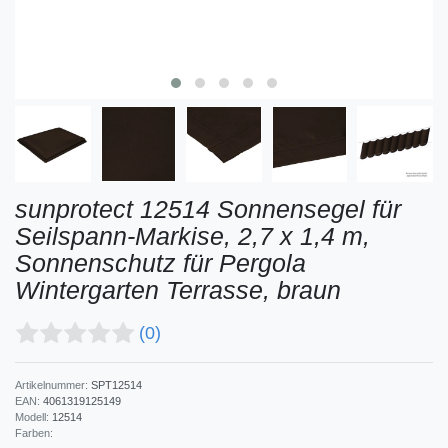
sunprotect 12514 Sonnensegel für
Seilspann-Markise, 2,7 x 1,4 m,
Sonnenschutz für Pergola
Wintergarten Terrasse, braun
(0)
Artikelnummer:
SPT12514
EAN:
4061319125149
Modell:
12514
Farben: