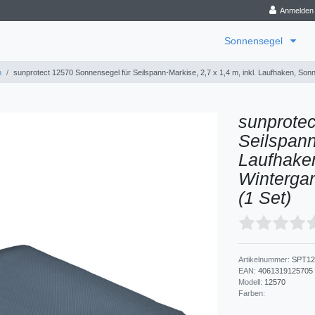
Anmelden
Sonnensegel
n
sunprotect 12570 Sonnensegel für Seilspann-Markise, 2,7 x 1,4 m, inkl. Laufhaken, Sonne
sunprotec
Seilspann
Laufhaken
Wintergar
(1 Set)
Artikelnummer:
SPT12
EAN:
4061319125705
Modell:
12570
Farben: