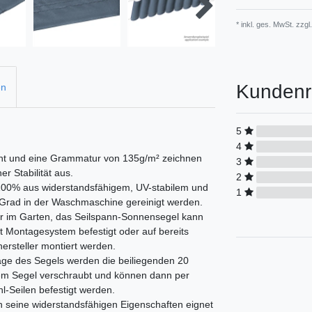
* inkl. ges. MwSt. zzgl.
Kundenr
en
5
4
naht und eine Grammatur von 135g/m² zeichnen
3
r Stabilität aus.
2
 100% aus widerstandsfähigem, UV-stabilem und
1
Grad in der Waschmaschine gereinigt werden.
der im Garten, das Seilspann-Sonnensegel kann
t Montagesystem befestigt oder auf bereits
rsteller montiert werden.
age des Segels werden die beiliegenden 20
em Segel verschraubt und können dann per
l-Seilen befestigt werden.
 seine widerstandsfähigen Eigenschaften eignet