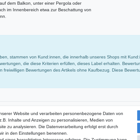
 auf dem Balkon, unter einer Pergola oder
uch im Innenbereich etwa zur Beschattung von
nn.
 haben, stammen von Kund:innen, die innerhalb unseres Shops mit Kund:
wertungen, die diese Kriterien erfüllen, dieses Label erhalten. Bewe
 freiwilligen Bewertungen des Artikels ohne Kaufbezug. Diese Bewertun
onto
Service
unserer Website und verarbeiten personenbezogene Daten von
kostenloses Stoffmuster
.B. Inhalte und Anzeigen zu personalisieren, Medien von
ite zu analysieren. Die Datenverarbeitung erfolgt erst durch
 wir in den Einstellungen benennen.
nd eines berechtigten Interesses erfolgen. Die Zustimmung kann