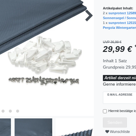
Artikelpaket Inhalt:
2 x
sunprotect 12589
Sonnensegel / Sonne
1 x
sunprotect 12515
Pergola Wintergarten
UVP 36,99 €
29,99 €
Inhalt
1
Satz
Grundpreis
29,99
Artikel derzeit n
Gerne informieren
E-MAIL-ADRESSE
Hiermit bestätige i
Senden
Wunschliste